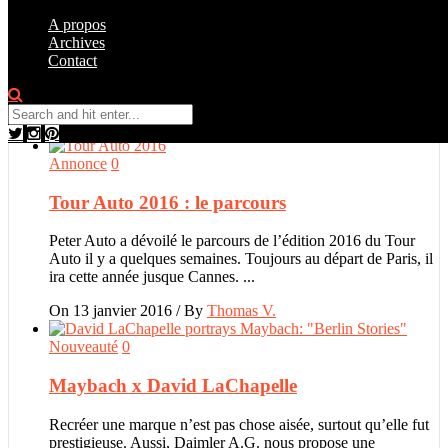
A propos
Archives
Contact
Browsing Tag
auto
Annonce
0
Tour Auto 2016 : le parcours
Peter Auto a dévoilé le parcours de l’édition 2016 du Tour
Auto il y a quelques semaines. Toujours au départ de Paris, il
ira cette année jusque Cannes. ...
On 13 janvier 2016
/
By
Thomas V.
Nouveauté
0
Maybach x David LaChapelle
Recréer une marque n’est pas chose aisée, surtout qu’elle fut
prestigieuse. Aussi, Daimler A.G. nous propose une