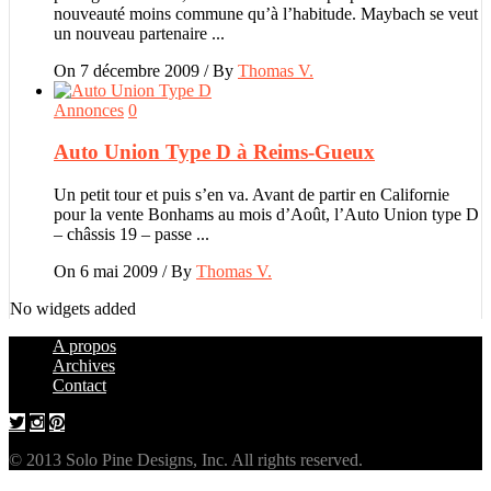
nouveauté moins commune qu’à l’habitude. Maybach se veut
un nouveau partenaire ...
On 7 décembre 2009
/
By
Thomas V.
Annonces
0
Auto Union Type D à Reims-Gueux
Un petit tour et puis s’en va. Avant de partir en Californie
pour la vente Bonhams au mois d’Août, l’Auto Union type D
– châssis 19 – passe ...
On 6 mai 2009
/
By
Thomas V.
No widgets added
A propos
Archives
Contact
© 2013 Solo Pine Designs, Inc. All rights reserved.