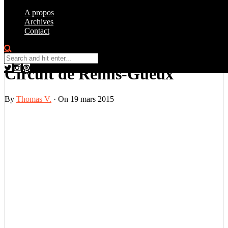
A propos
Archives
Contact
Instantanés
1
Circuit de Reims-Gueux
By
Thomas V.
·
On 19 mars 2015