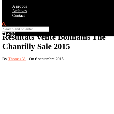
A propos
Archives
Contact
Vente
0
Résultats Vente Bonhams The
Chantilly Sale 2015
By
Thomas V.
·
On 6 septembre 2015