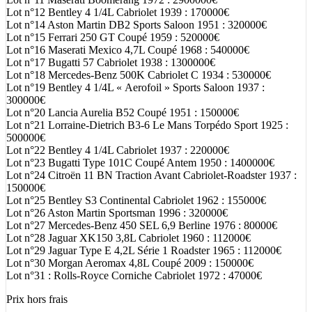
Lot n°12 Bentley 4 1/4L Cabriolet 1939 : 170000€
Lot n°14 Aston Martin DB2 Sports Saloon 1951 : 320000€
Lot n°15 Ferrari 250 GT Coupé 1959 : 520000€
Lot n°16 Maserati Mexico 4,7L Coupé 1968 : 540000€
Lot n°17 Bugatti 57 Cabriolet 1938 : 1300000€
Lot n°18 Mercedes-Benz 500K Cabriolet C 1934 : 530000€
Lot n°19 Bentley 4 1/4L « Aerofoil » Sports Saloon 1937 :
300000€
Lot n°20 Lancia Aurelia B52 Coupé 1951 : 150000€
Lot n°21 Lorraine-Dietrich B3-6 Le Mans Torpédo Sport 1925 :
500000€
Lot n°22 Bentley 4 1/4L Cabriolet 1937 : 220000€
Lot n°23 Bugatti Type 101C Coupé Antem 1950 : 1400000€
Lot n°24 Citroën 11 BN Traction Avant Cabriolet-Roadster 1937 :
150000€
Lot n°25 Bentley S3 Continental Cabriolet 1962 : 155000€
Lot n°26 Aston Martin Sportsman 1996 : 320000€
Lot n°27 Mercedes-Benz 450 SEL 6,9 Berline 1976 : 80000€
Lot n°28 Jaguar XK150 3,8L Cabriolet 1960 : 112000€
Lot n°29 Jaguar Type E 4,2L Série 1 Roadster 1965 : 112000€
Lot n°30 Morgan Aeromax 4,8L Coupé 2009 : 150000€
Lot n°31 : Rolls-Royce Corniche Cabriolet 1972 : 47000€
Prix hors frais