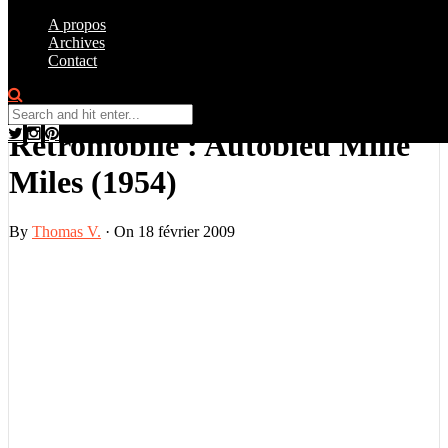
A propos
Archives
Contact
Galerie Photo
,
Salon
0
Rétromobile : Autobleu Mille
Miles (1954)
By
Thomas V.
·
On 18 février 2009