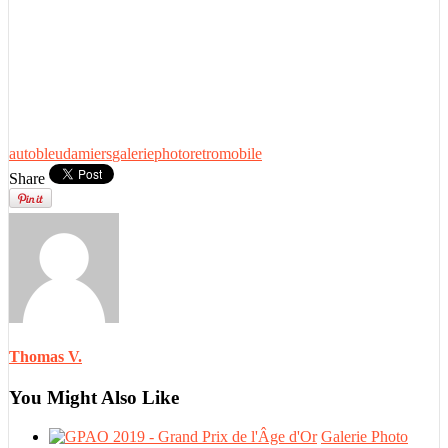
autobleu
damiers
galerie
photo
retromobile
Share
Thomas V.
You Might Also Like
Galerie Photo