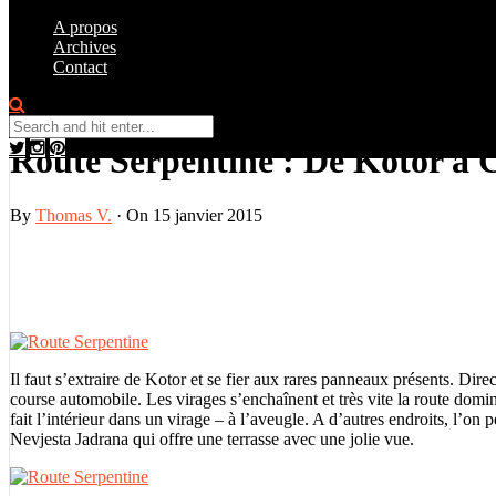
A propos
Archives
Contact
Sur la route
0
Route Serpentine : De Kotor à 
By
Thomas V.
·
On 15 janvier 2015
Il faut s’extraire de Kotor et se fier aux rares panneaux présents. Di
course automobile. Les virages s’enchaînent et très vite la route domin
fait l’intérieur dans un virage – à l’aveugle. A d’autres endroits, l’on 
Nevjesta Jadrana qui offre une terrasse avec une jolie vue.