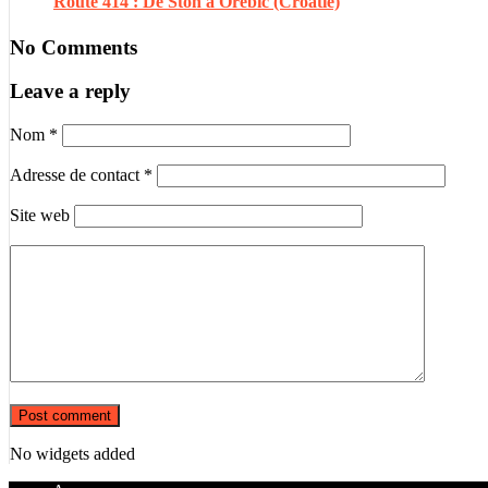
Route 414 : De Ston à Orebić (Croatie)
No Comments
Leave a reply
Nom
*
Adresse de contact
*
Site web
No widgets added