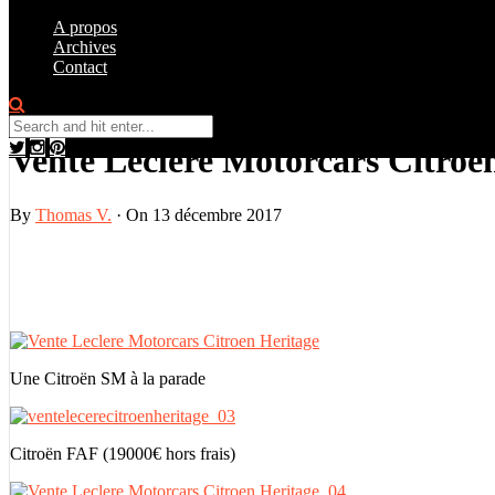
A propos
Archives
Contact
Galerie Photo
0
Vente Leclere Motorcars Citroë
By
Thomas V.
·
On 13 décembre 2017
Une Citroën SM à la parade
Citroën FAF (19000€ hors frais)