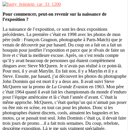
Pour commencer, peut-on revenir sur la naissance de
l’exposition ?
La naissance de l’exposition, ce sont les deux expositions
précédentes. La première c’était en 1998 avec les photos de mon
père (ndlr : François Gragnon, photographe à Paris-Match) que je
venais de découvrir par pur hasard. Du coup on a fait on a fait un
bouquin pour justifier l’exposition et parce que je rêvais de faire un
livre et c’était la meilleure excuse. Après, on s’est rendu compte
qu’il y avait beaucoup de personnes qui étaient complètement
dingues avec Steve McQueen. Je n’avais pas réalisé à ce point-là.
Pour moi, il y avait Marylin. En fait non, il y a Marylin et il y a
Steve. Ensuite, par hasard, j’ai découvert les photos du photographe
John Dominis qui est mort il y a deux ans. Il avait suivi Steve
McQueen sur la promo de
La Grande Evasio
n en 1963. Mon père
c’était 1964 quand il avait fait les championnats du monde d’enduro
pour l’équipe américaine et là c’était l’année d’avant. C’était la
même approche. McQueen, c’était quelqu’un qui n’aimait pas poser
ou être mis en scène, en tout cas pour les photos. Donc si les
photographes étaient discrets, cools, aimaient les bagnoles et les
motos, ça se passait tout seul. John Dominis c’était ça, il devait faire
trois jours de promo…il a fait trois semaines. Du coup, rebelote,
deuxième exposition. Là je me suis vraiment spécialisée.