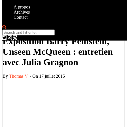
A propos
Archives
Contact
Art
,
Interview
0
Exposition Barry Feinstein,
Unseen McQueen : entretien
avec Julia Gragnon
By
Thomas V.
·
On 17 juillet 2015