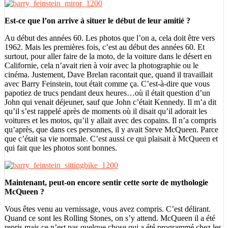
Est-ce que l’on arrive à situer le début de leur amitié ?
Au début des années 60. Les photos que l’on a, cela doit être vers
1962. Mais les premières fois, c’est au début des années 60. Et
surtout, pour aller faire de la moto, de la voiture dans le désert en
Californie, cela n’avait rien à voir avec la photographie ou le
cinéma. Justement, Dave Brelan racontait que, quand il travaillait
avec Barry Feinstein, tout était comme ça. C’est-à-dire que vous
papotiez de trucs pendant deux heures…où il était question d’un
John qui venait déjeuner, sauf que John c’était Kennedy. Il m’a dit
qu’il s’est rappelé après de moments où il disait qu’il adorait les
voitures et les motos, qu’il y allait avec des copains. Il n’a compris
qu’après, que dans ces personnes, il y avait Steve McQueen. Parce
que c’était sa vie normale. C’est aussi ce qui plaisait à McQueen et
qui fait que les photos sont bonnes.
Maintenant, peut-on encore sentir cette sorte de mythologie
McQueen ?
Vous êtes venu au vernissage, vous avez compris. C’est délirant.
Quand ce sont les Rolling Stones, on s’y attend. McQueen il a été
repris mais ce n’est pas quelque chose qui a été programmé chez les