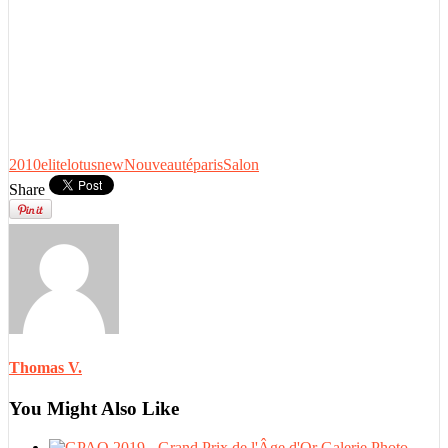
2010
elite
lotus
new
Nouveauté
paris
Salon
Share
Thomas V.
You Might Also Like
Galerie Photo