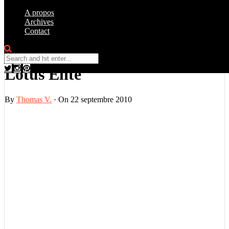
A propos
Archives
Contact
Galerie Photo
,
Nouveauté
0
Lotus Elite
By
Thomas V.
·
On 22 septembre 2010